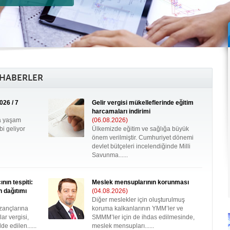
 HABERLER
026 / 7
Gelir vergisi mükelleflerinde eğitim
harcamaları indirimi
a yaşam
(06.08.2026)
i geliyor
Ülkemizde eğitim ve sağlığa büyük
önem verilmiştir. Cumhuriyet dönemi
devlet bütçeleri incelendiğinde Milli
Savunma......
nın tespiti:
Meslek mensuplarının korunması
n dağıtımı
(04.08.2026)
Diğer meslekler için oluşturulmuş
azançlarına
koruma kalkanlarının YMM’ler ve
ar vergisi,
SMMM’ler için de ihdas edilmesinde,
e edilen......
meslek mensupları......