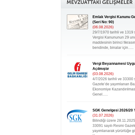
MEVZUATTAKİ GELİŞMELER
Emlak Vergisi Kanunu Ge
(Seri No: 90)
(06.08.2026)
29/7/1970 tarihli ve 1319 
Vergisi Kanununun 29 un
maddesinin birinci fıkrasın
bendinde, binalar için......
Vergi Beyannamesi Uyg
Açılmıştır
(03.08.2026)
4/7/2026 tarihli ve 33300 
Gazete’de yayımlanan Bazı
Ekonomiye Kazandırılmas
Genel......
SGK Genelgesi 2026/20 Y
(31.07.2026)
Bilindiği üzere 28.11.2025 
33091 sayılı Resmi Gazet
yayımlanarak yürürlüğe gi