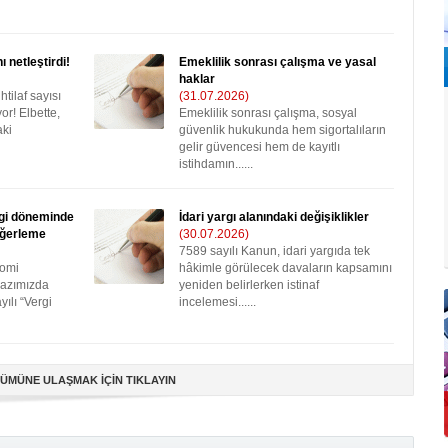
ı netleştirdi!
Emeklilik sonrası çalışma ve yasal
haklar
htilaf sayısı
(31.07.2026)
or! Elbette,
Emeklilik sonrası çalışma, sosyal
aki
güvenlik hukukunda hem sigortalıların
gelir güvencesi hem de kayıtlı
istihdamın......
ergi döneminde
İdari yargı alanındaki değişiklikler
eğerleme
(30.07.2026)
7589 sayılı Kanun, idari yargıda tek
nomi
hâkimle görülecek davaların kapsamını
yazımızda
yeniden belirlerken istinaf
ılı “Vergi
incelemesi......
ÜMÜNE ULAŞMAK İÇİN TIKLAYIN