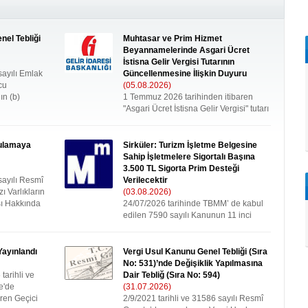
nel Tebliği
Muhtasar ve Prim Hizmet
Beyannamelerinde Asgari Ücret
İstisna Gelir Vergisi Tutarının
sayılı Emlak
Güncellenmesine İlişkin Duyuru
cu
(05.08.2026)
ın (b)
1 Temmuz 2026 tarihinden itibaren
"Asgari Ücret İstisna Gelir Vergisi" tutarı
4.537,75 TL olarak belirlenmiştir....
ulamaya
Sirküler: Turizm İşletme Belgesine
Sahip İşletmelere Sigortalı Başına
3.500 TL Sigorta Prim Desteği
sayılı Resmî
Verilecektir
 Varlıkların
(03.08.2026)
ı Hakkında
24/07/2026 tarihinde TBMM’ de kabul
edilen 7590 sayılı Kanunun 11 inci
maddesi ile 4447 sayılı sayılı Kanuna
geçici 36’ncı......
ayınlandı
Vergi Usul Kanunu Genel Tebliği (Sıra
No: 531)’nde Değişiklik Yapılmasına
tarihli ve
Dair Tebliğ (Sıra No: 594)
e'de
(31.07.2026)
ren Geçici
2/9/2021 tarihli ve 31586 sayılı Resmî