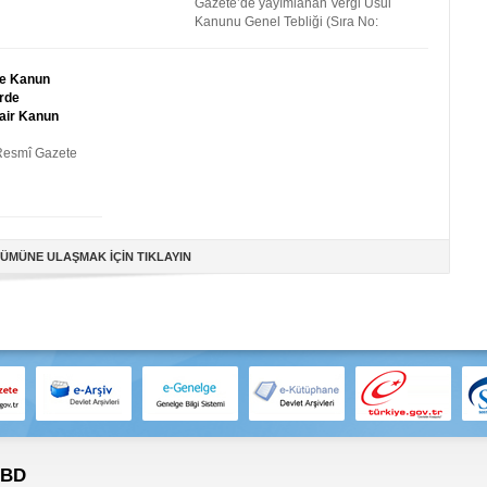
Gazete’de yayımlanan Vergi Usul
Kanunu Genel Tebliği (Sıra No:
531)’nin 5 inci......
ve Kanun
rde
Dair Kanun
esmî Gazete
ÜMÜNE ULAŞMAK İÇİN TIKLAYIN
 BD