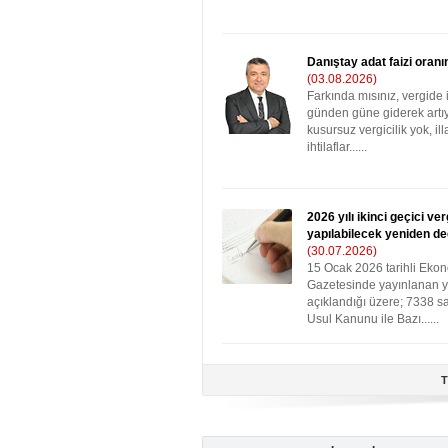
Danıştay adat faizi oranın
(03.08.2026)
Farkında mısınız, vergide i
günden güne giderek artıy
kusursuz vergicilik yok, ill
ihtilaflar......
2026 yılı ikinci geçici v
yapılabilecek yeniden d
(30.07.2026)
15 Ocak 2026 tarihli Eko
Gazetesinde yayınlanan 
açıklandığı üzere; 7338 say
Usul Kanunu ile Bazı......
T